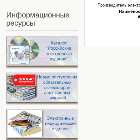
Производитель электр
Наимено
Информационные
ресурсы