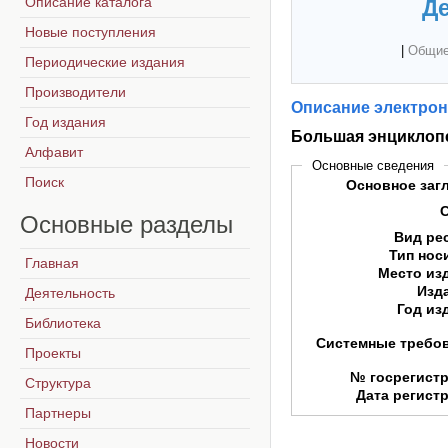
Описание каталога
Де
Новые поступления
|
Общие
Периодические издания
Производители
Описание электрон
Год издания
Большая энциклоп
Алфавит
Основные сведения
Поиск
Основное заг
Основные
разделы
Вид ре
Тип нос
Главная
Место из
Изд
Деятельность
Год из
Библиотека
Системные требо
Проекты
№ госрегист
Структура
Дата регист
Партнеры
Новости