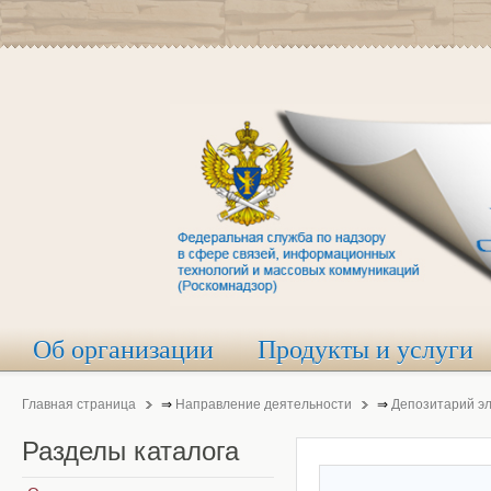
Об организации
Продукты и услуги
Главная страница
⇒
Направление деятельности
⇒
Депозитарий э
Разделы
каталога