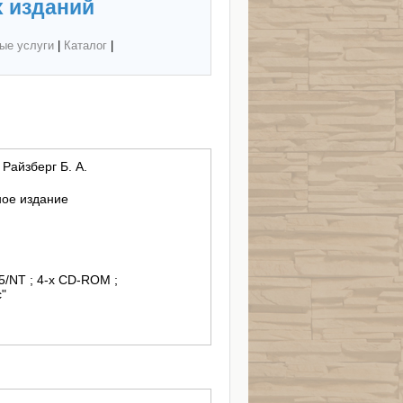
 изданий
ые услуги
|
Каталог
|
 Райзберг Б. А.
ное издание
5/NT ; 4-x CD-ROM ;
"