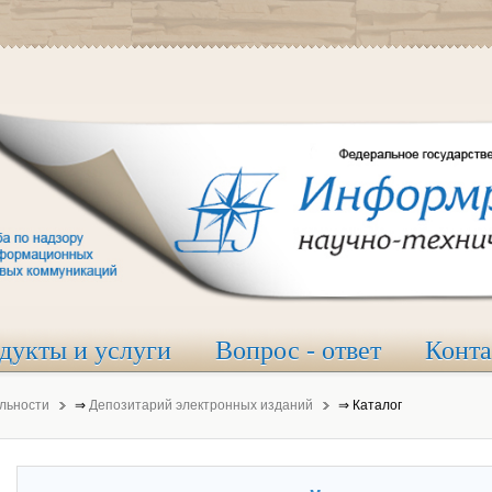
дукты и услуги
Вопрос - ответ
Конт
льности
⇒
Депозитарий электронных изданий
⇒
Каталог