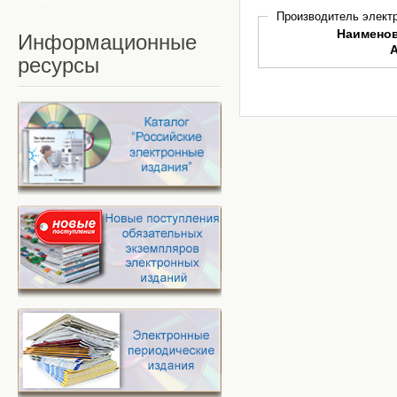
Производитель электр
Наимено
Информационные
ресурсы