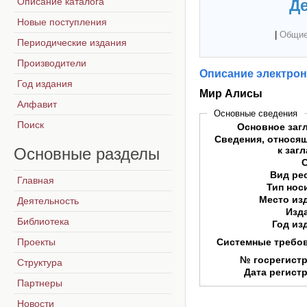
Описание каталога
Де
Новые поступления
|
Общие
Периодические издания
Производители
Описание электрон
Год издания
Мир Алисы
Алфавит
Основные сведения
Поиск
Основное заг
Сведения, относя
Основные
разделы
к заг
Вид ре
Главная
Тип нос
Место из
Деятельность
Изд
Библиотека
Год из
Проекты
Системные требо
№ госрегист
Структура
Дата регист
Партнеры
Новости