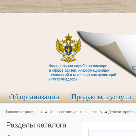
Об организации
Продукты и услуги
Главная страница
⇒
Направление деятельности
⇒
Депозитарий э
Разделы
каталога