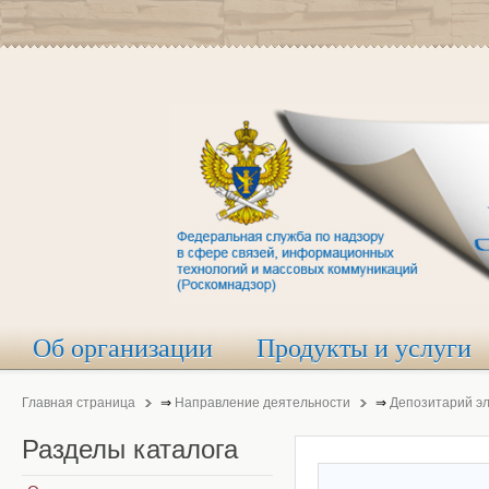
Об организации
Продукты и услуги
Главная страница
⇒
Направление деятельности
⇒
Депозитарий э
Разделы
каталога