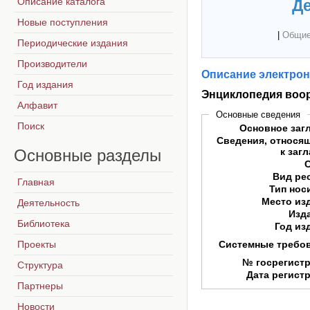
Описание каталога
Де
Новые поступления
|
Общие
Периодические издания
Производители
Описание электрон
Год издания
Энциклопедия воо
Алфавит
Основные сведения
Поиск
Основное заг
Сведения, относя
Основные
разделы
к заг
Вид ре
Главная
Тип нос
Место из
Деятельность
Изд
Библиотека
Год из
Проекты
Системные требо
№ госрегист
Структура
Дата регист
Партнеры
Новости