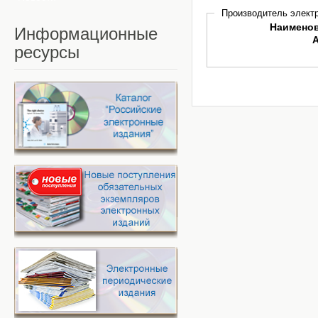
Производитель электр
Наимено
Информационные
ресурсы