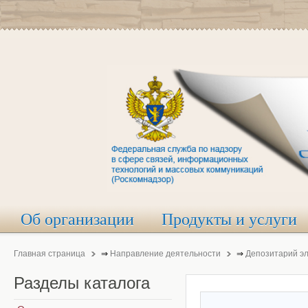
Об организации
Продукты и услуги
Главная страница
⇒
Направление деятельности
⇒
Депозитарий э
Разделы
каталога