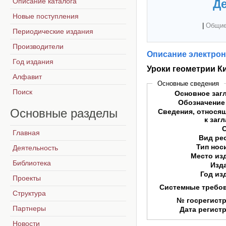
Описание каталога
Де
Новые поступления
|
Общие
Периодические издания
Производители
Описание электрон
Год издания
Уроки геометрии К
Алфавит
Основные сведения
Поиск
Основное заг
Обозначение
Основные
разделы
Сведения, относя
к заг
Главная
Вид ре
Тип нос
Деятельность
Место из
Библиотека
Изд
Год из
Проекты
Системные требо
Структура
№ госрегист
Партнеры
Дата регист
Новости