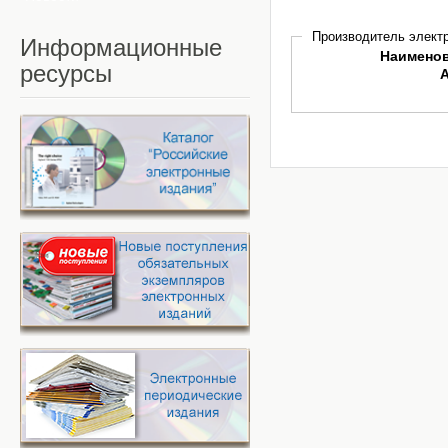
Производитель электр
Информационные
Наимено
ресурсы