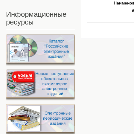
Наимено
Информационные
ресурсы