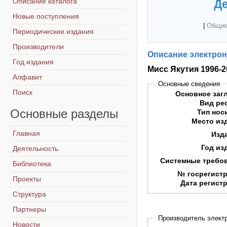
Описание каталога
Де
Новые поступления
|
Общие
Периодические издания
Производители
Описание электрон
Год издания
Мисс Якутия 1996-2
Алфавит
Основные сведения
Поиск
Основное заг
Вид ре
Основные
разделы
Тип нос
Место из
Главная
Изд
Год из
Деятельность
Системные требо
Библиотека
№ госрегист
Проекты
Дата регист
Структура
Партнеры
Производитель электр
Новости