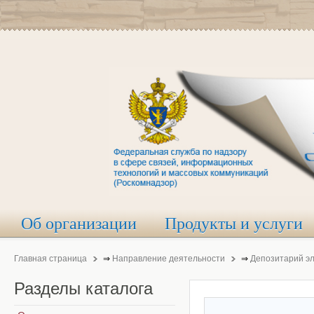
Об организации
Продукты и услуги
Главная страница
⇒
Направление деятельности
⇒
Депозитарий э
Разделы
каталога