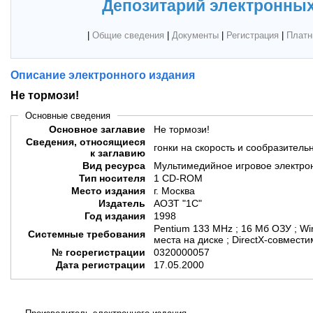
Депозитарий электронных
|
Общие сведения
|
Документы
|
Регистрация
|
Платн
Описание электронного издания
Не тормози!
Основные сведения
Основное заглавие
Не тормози!
Сведения, относящиеся
гонки на скорость и сообразитель
к заглавию
Вид ресурса
Мультимедийное игровое электро
Тип носителя
1 CD-ROM
Место издания
г. Москва
Издатель
АОЗТ "1С"
Год издания
1998
Pentium 133 MHz ; 16 Мб ОЗУ ; Wi
Системные требования
места на диске ; DirectX-совмест
№ госрегистрации
0320000057
Дата регистрации
17.05.2000