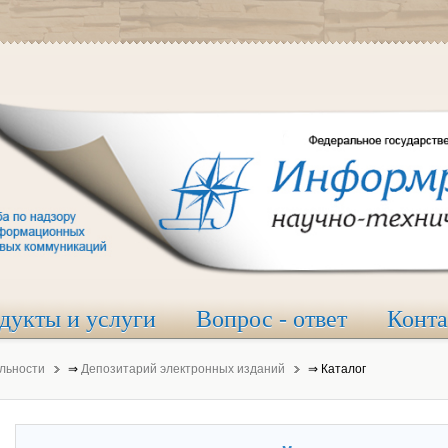
дукты и услуги
Вопрос - ответ
Конт
льности
⇒
Депозитарий электронных изданий
⇒
Каталог