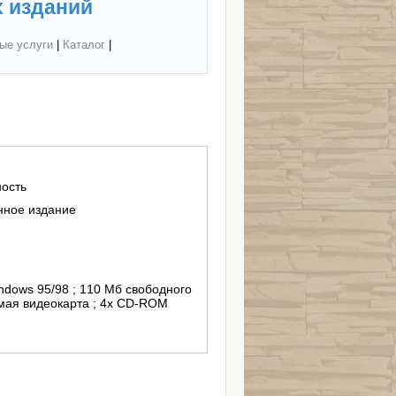
 изданий
ые услуги
|
Каталог
|
ность
нное издание
ndows 95/98 ; 110 Мб свободного
имая видеокарта ; 4x CD-ROM