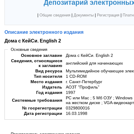
Депозитарий электронных
|
Общие сведения
|
Документы
|
Регистрация
|
Платн
Описание электронного издания
Дома с КейСи. English 2
Основные сведения
Основное заглавие
Дома с КейСи. English 2
Сведения, относящиеся
английский для начинающих
к заглавию
Вид ресурса
Мультимедийное обучающее элек
Тип носителя
1 CD-ROM
Место издания
г. Санкт-Петербург
Издатель
АОЗТ "Профиль"
Год издания
1997
PC или Mac ; 5 Мб ОЗУ ; Windows 
Системные требования
на жестком диске ; VGA-видеокар
№ госрегистрации
0329800016
Дата регистрации
16.03.1998