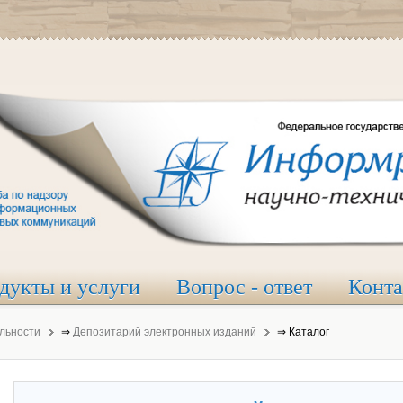
дукты и услуги
Вопрос - ответ
Конт
льности
⇒
Депозитарий электронных изданий
⇒
Каталог