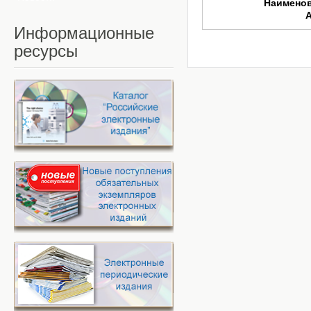
Наимено
Информационные
ресурсы