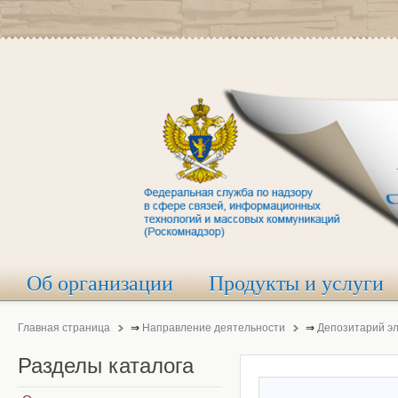
Об организации
Продукты и услуги
Главная страница
⇒
Направление деятельности
⇒
Депозитарий э
Разделы
каталога