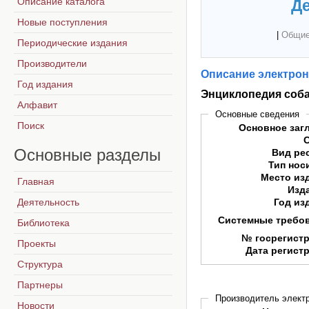
Описание каталога
Де
Новые поступления
|
Общие
Периодические издания
Производители
Описание электрон
Год издания
Энциклопедия соб
Алфавит
Основные сведения
Поиск
Основное заг
Основные
разделы
Вид ре
Тип нос
Место из
Главная
Изд
Деятельность
Год из
Системные требо
Библиотека
№ госрегист
Проекты
Дата регист
Структура
Партнеры
Производитель электр
Новости