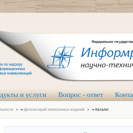
дукты и услуги
Вопрос - ответ
Конт
льности
⇒
Депозитарий электронных изданий
⇒
Каталог