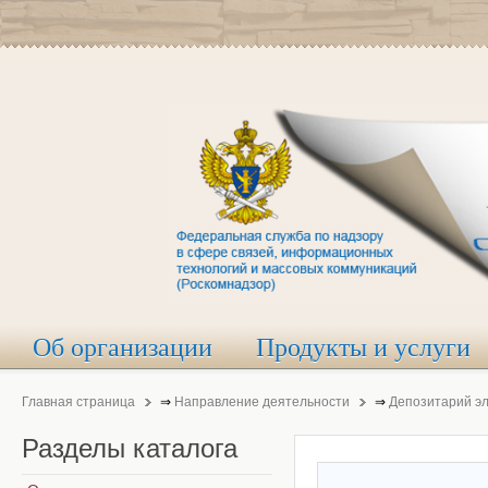
Об организации
Продукты и услуги
Главная страница
⇒
Направление деятельности
⇒
Депозитарий э
Разделы
каталога