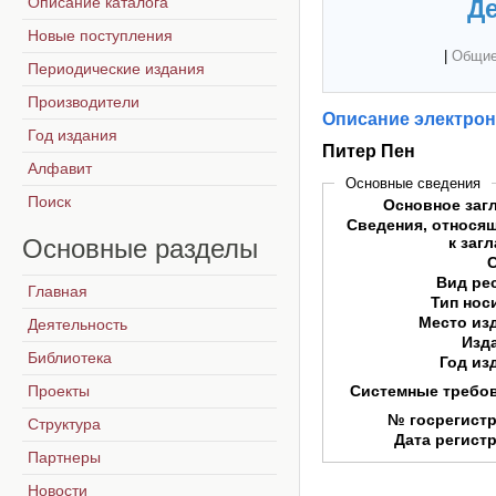
Описание каталога
Де
Новые поступления
|
Общие
Периодические издания
Производители
Описание электрон
Год издания
Питер Пен
Алфавит
Основные сведения
Поиск
Основное заг
Сведения, относя
Основные
разделы
к заг
Вид ре
Главная
Тип нос
Место из
Деятельность
Изд
Библиотека
Год из
Проекты
Системные требо
№ госрегист
Структура
Дата регист
Партнеры
Новости