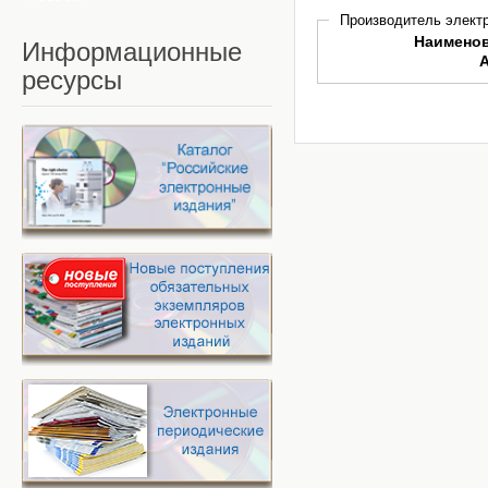
Производитель электр
Наимено
Информационные
ресурсы