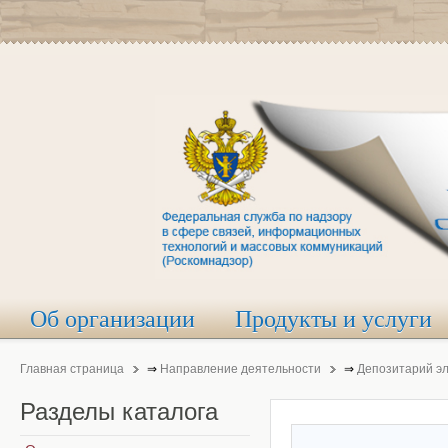
Об организации
Продукты и услуги
Главная страница
⇒
Направление деятельности
⇒
Депозитарий э
Разделы
каталога