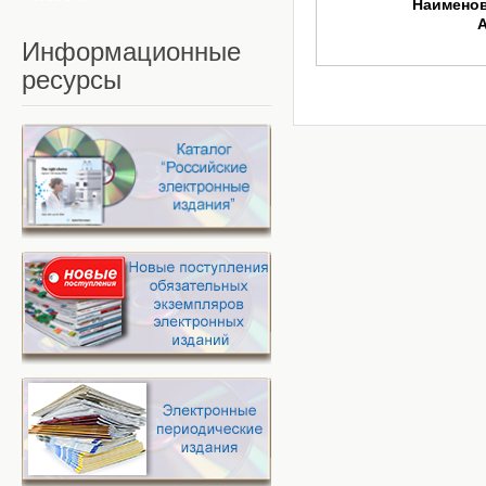
Наимено
Информационные
ресурсы