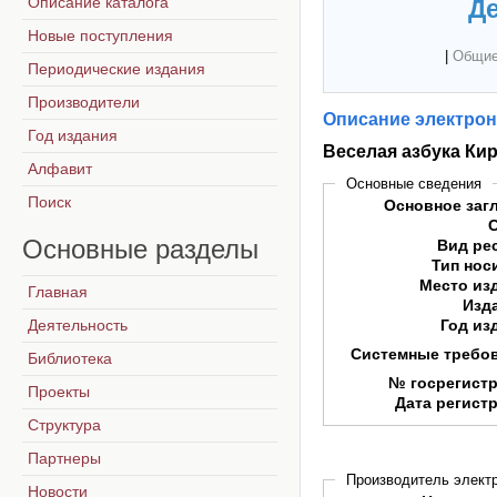
Описание каталога
Де
Новые поступления
|
Общие
Периодические издания
Производители
Описание электрон
Год издания
Веселая азбука Ки
Алфавит
Основные сведения
Поиск
Основное заг
Основные
разделы
Вид ре
Тип нос
Место из
Главная
Изд
Деятельность
Год из
Системные требо
Библиотека
№ госрегист
Проекты
Дата регист
Структура
Партнеры
Производитель электр
Новости