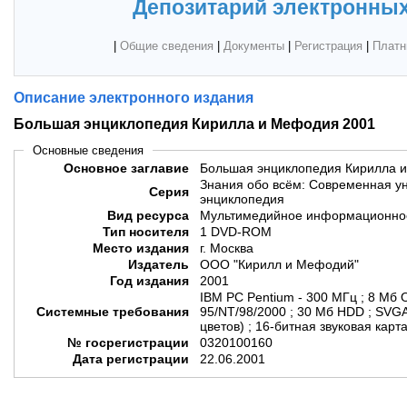
Депозитарий электронных
|
Общие сведения
|
Документы
|
Регистрация
|
Платн
Описание электронного издания
Большая энциклопедия Кирилла и Мефодия 2001
Основные сведения
Основное заглавие
Большая энциклопедия Кирилла 
Знания обо всём: Современная у
Серия
энциклопедия
Вид ресурса
Мультимедийное информационное
Тип носителя
1 DVD-ROM
Место издания
г. Москва
Издатель
ООО "Кирилл и Мефодий"
Год издания
2001
IBM PC Pentium - 300 МГц ; 8 Мб О
Системные требования
95/NT/98/2000 ; 30 Мб HDD ; SVG
цветов) ; 16-битная звуковая карт
№ госрегистрации
0320100160
Дата регистрации
22.06.2001