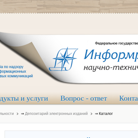
дукты и услуги
Вопрос - ответ
Конт
льности
⇒
Депозитарий электронных изданий
⇒
Каталог