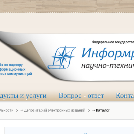
дукты и услуги
Вопрос - ответ
Конт
льности
⇒
Депозитарий электронных изданий
⇒
Каталог