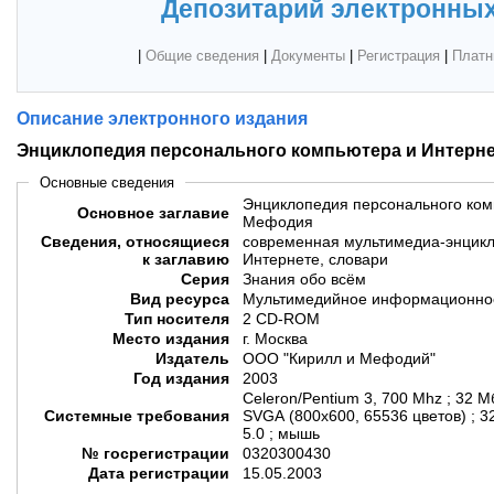
Депозитарий электронных
|
Общие сведения
|
Документы
|
Регистрация
|
Платн
Описание электронного издания
Энциклопедия персонального компьютера и Интерн
Основные сведения
Энциклопедия персонального ком
Основное заглавие
Мефодия
Сведения, относящиеся
современная мультимедиа-энцикло
к заглавию
Интернете, словари
Серия
Знания обо всём
Вид ресурса
Мультимедийное информационное
Тип носителя
2 CD-ROM
Место издания
г. Москва
Издатель
ООО "Кирилл и Мефодий"
Год издания
2003
Celeron/Pentium 3, 700 Mhz ; 32 
Системные требования
SVGA (800х600, 65536 цветов) ; 3
5.0 ; мышь
№ госрегистрации
0320300430
Дата регистрации
15.05.2003