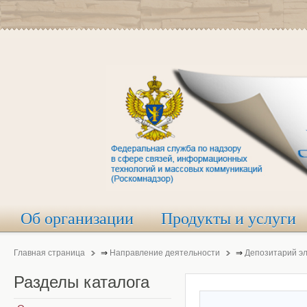
Об организации
Продукты и услуги
Главная страница
⇒
Направление деятельности
⇒
Депозитарий э
Разделы
каталога