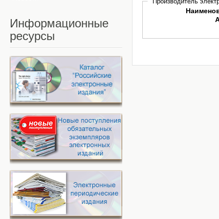
Производитель электр
Наимено
Информационные
ресурсы