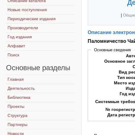
Описание каталога
Де
Новые поступления
|
Общие
Периодические издания
Производители
Описание электрон
Год издания
Паломничество Чай
Алфавит
Основные сведения
Поиск
Авт
Основное заг
Основные
разделы
Вид ре
Тип нос
Главная
Место из
Деятельность
Изд
Год из
Библиотека
Системные требо
Проекты
№ госрегист
Дата регист
Структура
Партнеры
Новости