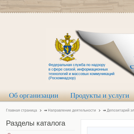
Об организации
Продукты и услуги
Главная страница
⇒
Направление деятельности
⇒
Депозитарий э
Разделы
каталога