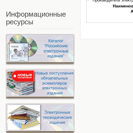
Производитель электр
Наимено
Информационные
ресурсы