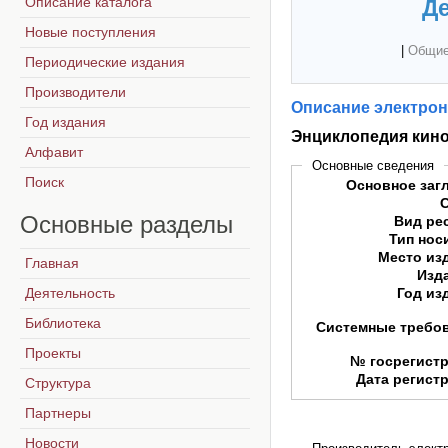
Описание каталога
Де
Новые поступления
|
Общие
Периодические издания
Производители
Описание электрон
Год издания
Энциклопедия кин
Алфавит
Основные сведения
Поиск
Основное заг
Основные
разделы
Вид ре
Тип нос
Место из
Главная
Изд
Деятельность
Год из
Библиотека
Системные требо
Проекты
№ госрегист
Дата регист
Структура
Партнеры
Новости