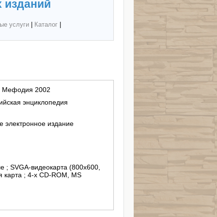
 изданий
ые услуги
|
Каталог
|
и Мефодия 2002
ийская энциклопедия
 электронное издание
ше ; SVGA-видеокарта (800х600,
ая карта ; 4-x CD-ROM, MS