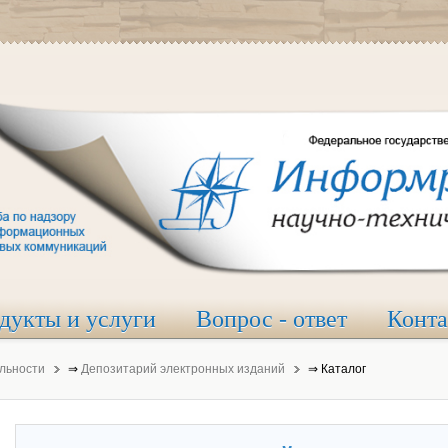
дукты и услуги
Вопрос - ответ
Конт
льности
⇒
Депозитарий электронных изданий
⇒
Каталог