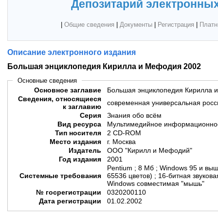
Депозитарий электронных
|
Общие сведения
|
Документы
|
Регистрация
|
Платн
Описание электронного издания
Большая энциклопедия Кирилла и Мефодия 2002
Основные сведения
Основное заглавие
Большая энциклопедия Кирилла 
Сведения, относящиеся
современная универсальная росс
к заглавию
Серия
Знания обо всём
Вид ресурса
Мультимедийное информационное
Тип носителя
2 CD-ROM
Место издания
г. Москва
Издатель
ООО "Кирилл и Мефодий"
Год издания
2001
Pentium ; 8 Мб ; Windows 95 и вы
Системные требования
65536 цветов) ; 16-битная звуков
Windows совместимая "мышь"
№ госрегистрации
0320200110
Дата регистрации
01.02.2002