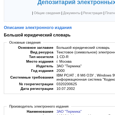
Депозитарий электронных
|
Общие сведения
|
Документы
|
Регистрация
|
Платн
Описание электронного издания
Большой юридический словарь
Основные сведения
Основное заглавие
Большой юридический словарь
Вид ресурса
Текстовое (символьное) электрон
Тип носителя
1 CD-R
Место издания
г. Москва
Издатель
ЗАО "Термика"
Год издания
2000
IBM PC/AT ; 8 Мб ОЗУ ; Windows 9
Системные требования
информационная система "Кодекс
№ госрегистрации
0320200625
Дата регистрации
10.07.2002
Производитель электронного издания
Наименование
ЗАО "Термика"