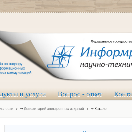
дукты и услуги
Вопрос - ответ
Конт
льности
⇒
Депозитарий электронных изданий
⇒
Каталог