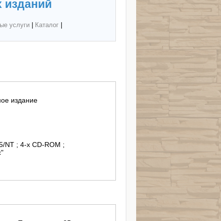
 изданий
ые услуги
|
Каталог
|
ное издание
5/NT ; 4-x CD-ROM ;
"