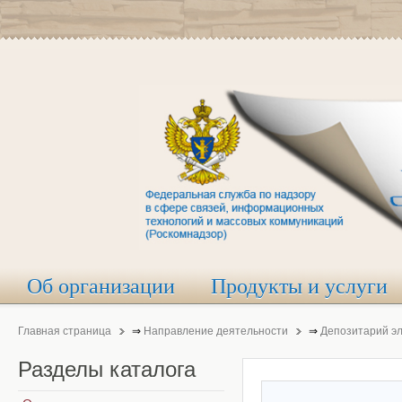
Об организации
Продукты и услуги
Главная страница
⇒
Направление деятельности
⇒
Депозитарий э
Разделы
каталога