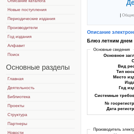
Описание каталога
Де
Новые поступления
|
Общие
Периодические издания
Производители
Описание электрон
Год издания
Блюз летним днем
Алфавит
Основные сведения
Поиск
Основное заг
Основные
разделы
Вид ре
Тип нос
Место из
Главная
Изд
Деятельность
Год из
Системные требо
Библиотека
№ госрегист
Проекты
Дата регист
Структура
Партнеры
Производитель электр
Новости