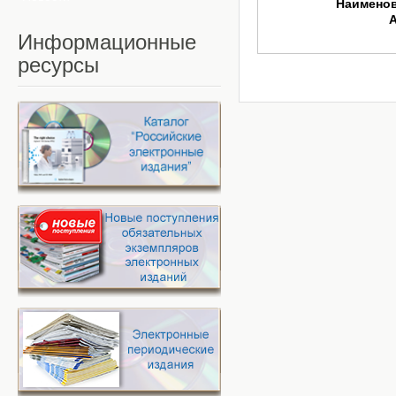
Наимено
Информационные
ресурсы