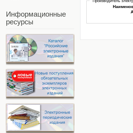
Производитель электр
Наимено
Информационные
ресурсы