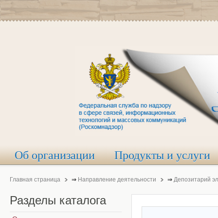
Об организации
Продукты и услуги
Главная страница
⇒
Направление деятельности
⇒
Депозитарий э
Разделы
каталога