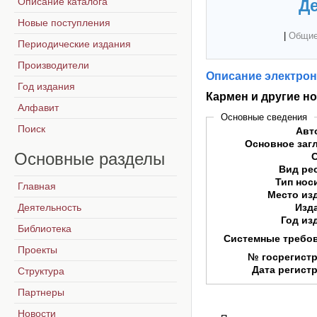
Описание каталога
Де
Новые поступления
|
Общие
Периодические издания
Производители
Описание электрон
Год издания
Кармен и другие н
Алфавит
Основные сведения
Поиск
Авт
Основное заг
Основные
разделы
Вид ре
Тип нос
Главная
Место из
Деятельность
Изд
Год из
Библиотека
Системные требо
Проекты
№ госрегист
Дата регист
Структура
Партнеры
Новости