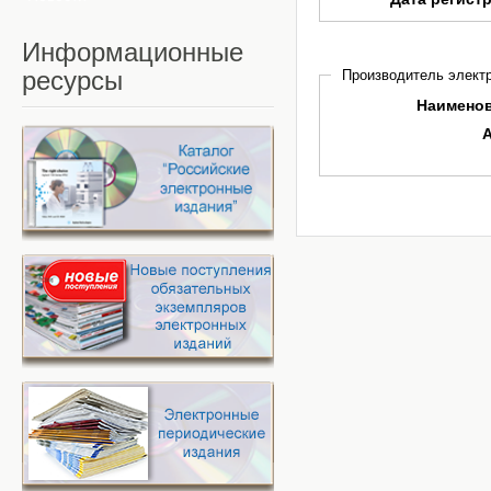
Информационные
ресурсы
Производитель электр
Наимено