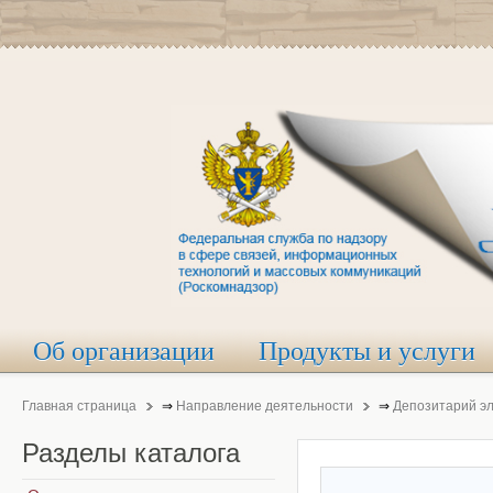
Об организации
Продукты и услуги
Главная страница
⇒
Направление деятельности
⇒
Депозитарий э
Разделы
каталога