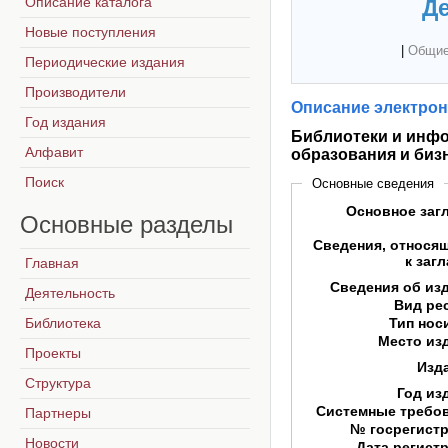
Описание каталога
Де
Новые поступления
|
Общие
Периодические издания
Производители
Описание электрон
Год издания
Библиотеки и инфо
Алфавит
образования и биз
Поиск
Основные сведения
Основное заг
Основные
разделы
Сведения, относя
к заг
Главная
Сведения об из
Деятельность
Вид ре
Библиотека
Тип нос
Место из
Проекты
Изд
Структура
Год из
Системные требо
Партнеры
№ госрегист
Новости
Дата регист