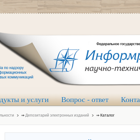
дукты и услуги
Вопрос - ответ
Конт
льности
⇒
Депозитарий электронных изданий
⇒
Каталог