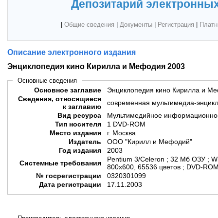
Депозитарий электронных
|
Общие сведения
|
Документы
|
Регистрация
|
Платн
Описание электронного издания
Энциклопедия кино Кирилла и Мефодия 2003
Основные сведения
Основное заглавие
Энциклопедия кино Кирилла и М
Сведения, относящиеся
современная мультимедиа-энцик
к заглавию
Вид ресурса
Мультимедийное информационное
Тип носителя
1 DVD-ROM
Место издания
г. Москва
Издатель
ООО "Кирилл и Мефодий"
Год издания
2003
Pentium 3/Celeron ; 32 Мб ОЗУ ; 
Системные требования
800x600, 65536 цветов ; DVD-ROM ;
№ госрегистрации
0320301099
Дата регистрации
17.11.2003