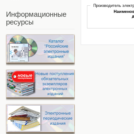
Производитель электр
Наимено
Информационные
ресурсы