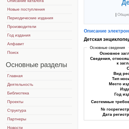
Описание каталога
Де
Новые поступления
|
Общие
Периодические издания
Производители
Описание электрон
Год издания
Детская энциклопе
Алфавит
Основные сведения
Поиск
Основное заг
Сведения, относя
Основные
разделы
к заг
Вид ре
Главная
Тип нос
Место из
Деятельность
Изд
Библиотека
Год из
Проекты
Системные требо
№ госрегист
Структура
Дата регист
Партнеры
Новости