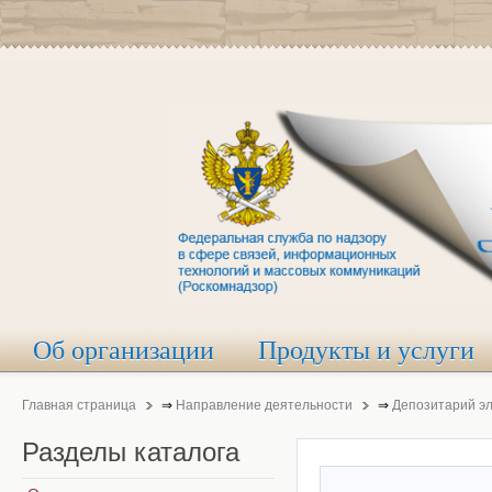
Об организации
Продукты и услуги
Главная страница
⇒
Направление деятельности
⇒
Депозитарий э
Разделы
каталога