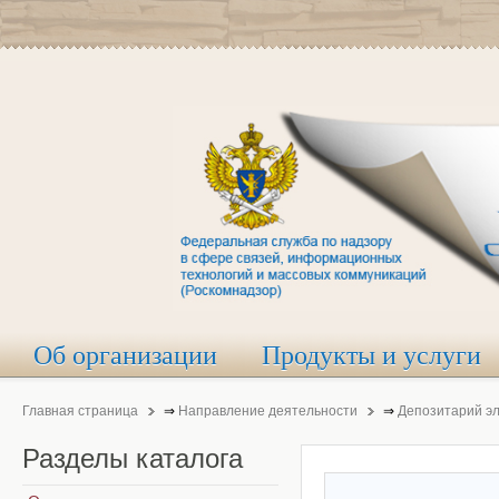
Об организации
Продукты и услуги
Главная страница
⇒
Направление деятельности
⇒
Депозитарий э
Разделы
каталога