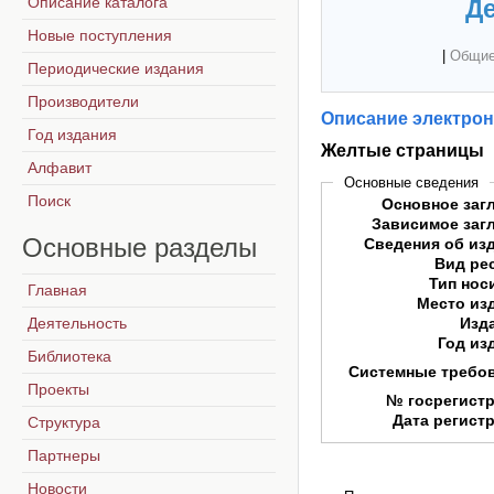
Описание каталога
Де
Новые поступления
|
Общие
Периодические издания
Производители
Описание электрон
Год издания
Желтые страницы
Алфавит
Основные сведения
Поиск
Основное заг
Зависимое заг
Основные
разделы
Сведения об из
Вид ре
Тип нос
Главная
Место из
Деятельность
Изд
Год из
Библиотека
Системные требо
Проекты
№ госрегист
Дата регист
Структура
Партнеры
Новости