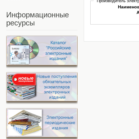
Производитель электр
Наимено
Информационные
ресурсы