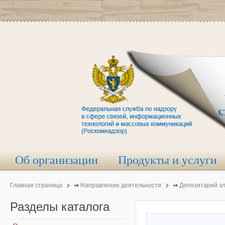
Об организации
Продукты и услуги
Главная страница
⇒
Направление деятельности
⇒
Депозитарий э
Разделы
каталога