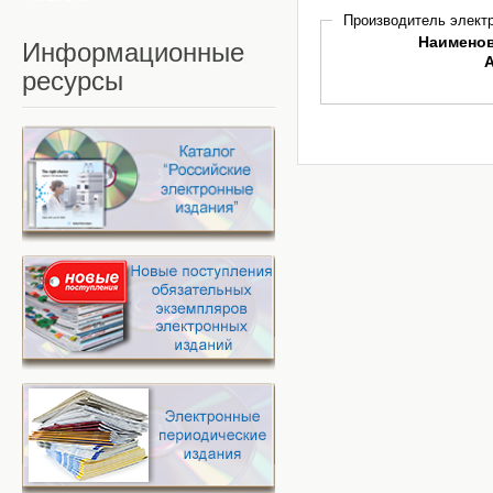
Производитель электр
Наимено
Информационные
ресурсы