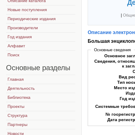
Описание каталога
Де
Новые поступления
|
Общие
Периодические издания
Производители
Описание электрон
Год издания
Большая энциклоп
Алфавит
Основные сведения
Поиск
Основное заг
Сведения, относя
Основные
разделы
к заг
Вид ре
Главная
Тип нос
Место из
Деятельность
Изд
Библиотека
Год из
Проекты
Системные требо
№ госрегист
Структура
Дата регист
Партнеры
Новости