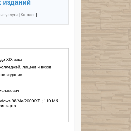
 изданий
ые услуги
|
Каталог
|
до XIX века
колледжей, лицеев и вузов
ное издание
иславович
ndows 98/Me/2000/XP ; 110 Мб
ая карта