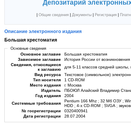
Депозитарий электронных
|
Общие сведения
|
Документы
|
Регистрация
|
Платн
Описание электронного издания
Большая хрестоматия
Основные сведения
Основное заглавие
Большая хрестоматия
Зависимое заглавие
История России от возникновения 
Сведения, относящиеся
для 5-11 классов средней школы, 
к заглавию
Вид ресурса
Текстовое (символьное) электрон
Тип носителя
1 CD-ROM
Место издания
г. Москва
Издатель
ПБОЮЛ Алайский Владимир Стан
Год издания
2004
Pentium 166 Mhz ; 32 Мб ОЗУ ; Wi
Системные требования
HDD ; 4-x CD-ROM ; SVGA ; звуков
№ госрегистрации
0320400941
Дата регистрации
28.07.2004