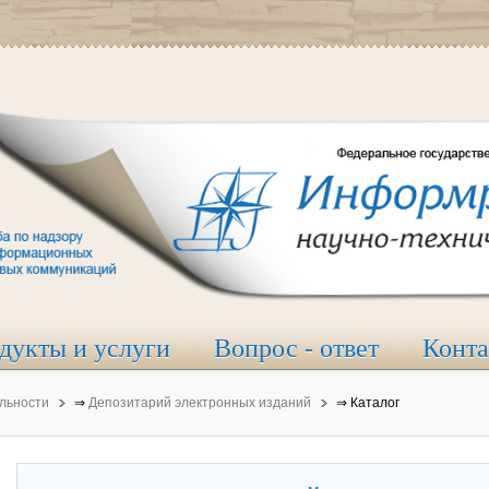
дукты и услуги
Вопрос - ответ
Конт
льности
⇒
Депозитарий электронных изданий
⇒
Каталог