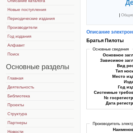
Описание каталога
Де
Новые поступления
|
Общие
Периодические издания
Производители
Описание электрон
Год издания
Братья Пилоты
Алфавит
Основные сведения
Поиск
Основное заг
Зависимое заг
Основные
разделы
Вид ре
Тип нос
Место из
Главная
Изд
Деятельность
Год из
Системные требо
Библиотека
№ госрегист
Дата регист
Проекты
Структура
Партнеры
Производитель электр
Наимено
Новости