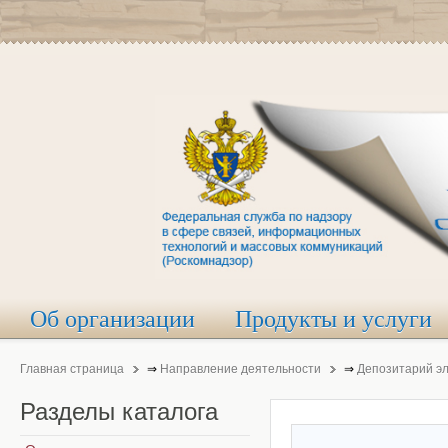
Об организации
Продукты и услуги
Главная страница
⇒
Направление деятельности
⇒
Депозитарий э
Разделы
каталога