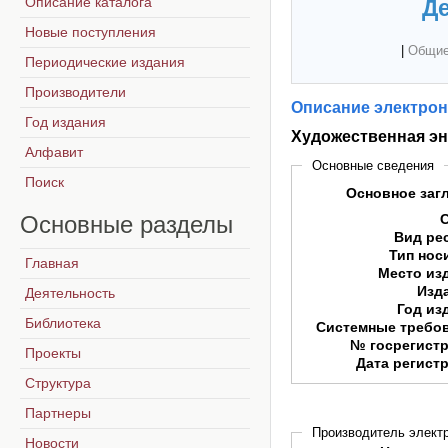
Описание каталога
Де
Новые поступления
|
Общие
Периодические издания
Производители
Описание электрон
Год издания
Художественная эн
Алфавит
Основные сведения
Поиск
Основное заг
Основные
разделы
Вид ре
Тип нос
Главная
Место из
Изд
Деятельность
Год из
Библиотека
Системные требо
№ госрегист
Проекты
Дата регист
Структура
Партнеры
Производитель электр
Новости