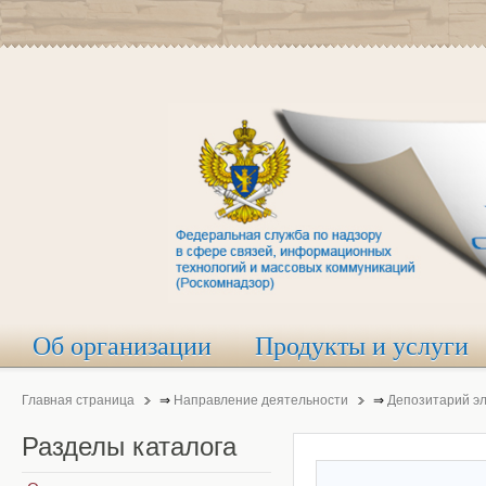
Об организации
Продукты и услуги
Главная страница
⇒
Направление деятельности
⇒
Депозитарий э
Разделы
каталога