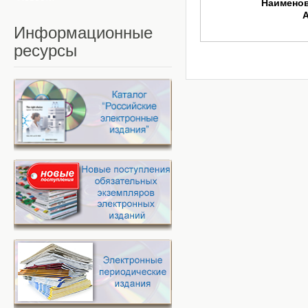
Наимено
Информационные
ресурсы