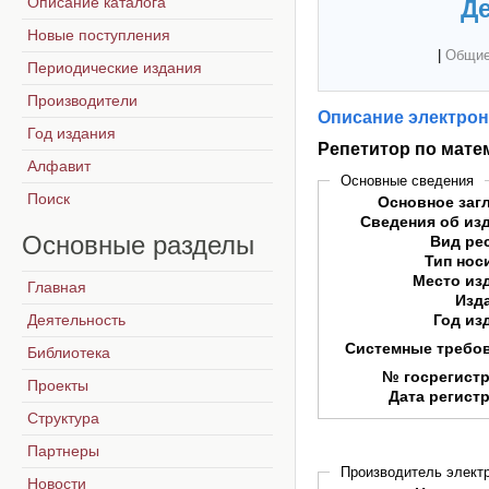
Описание каталога
Де
Новые поступления
|
Общие
Периодические издания
Производители
Описание электрон
Год издания
Репетитор по мате
Алфавит
Основные сведения
Поиск
Основное заг
Сведения об из
Основные
разделы
Вид ре
Тип нос
Место из
Главная
Изд
Деятельность
Год из
Системные требо
Библиотека
№ госрегист
Проекты
Дата регист
Структура
Партнеры
Производитель электр
Новости