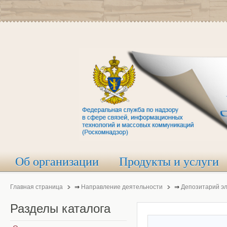
Об организации
Продукты и услуги
Главная страница
⇒
Направление деятельности
⇒
Депозитарий э
Разделы
каталога