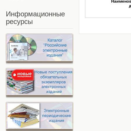
Наимено
Информационные
ресурсы