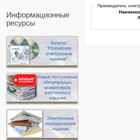
Производитель электр
Наимено
Информационные
ресурсы