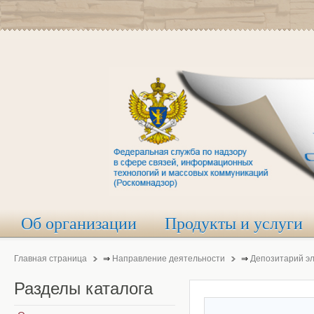
Об организации
Продукты и услуги
Главная страница
⇒
Направление деятельности
⇒
Депозитарий э
Разделы
каталога