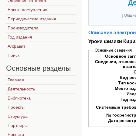
Описание каталога
Де
Новые поступления
|
Общие
Периодические издания
Производители
Описание электрон
Год издания
Уроки физики Кири
Алфавит
Основные сведения
Поиск
Основное заг
Сведения, относя
Основные
разделы
к заг
Вид ре
Главная
Тип нос
Место из
Деятельность
Изд
Библиотека
Год из
Проекты
Системные требо
№ госрегист
Структура
Дата регист
Партнеры
Новости