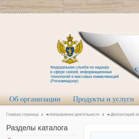
Об организации
Продукты и услуги
Главная страница
⇒
Направление деятельности
⇒
Депозитарий э
Разделы
каталога