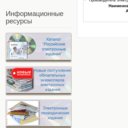
Производитель электр
Наимено
Информационные
ресурсы