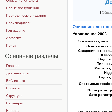
Описание каталога
Де
Новые поступления
|
Общие
Периодические издания
Производители
Описание электрон
Год издания
Управление 2003
Алфавит
Основные сведения
Поиск
Основное заг
Сведения, относя
Основные
разделы
к заг
Вид ре
Тип нос
Главная
Место из
Изд
Деятельность
Год из
Библиотека
Системные требо
Проекты
№ госрегист
Дата регист
Структура
Партнеры
Новости