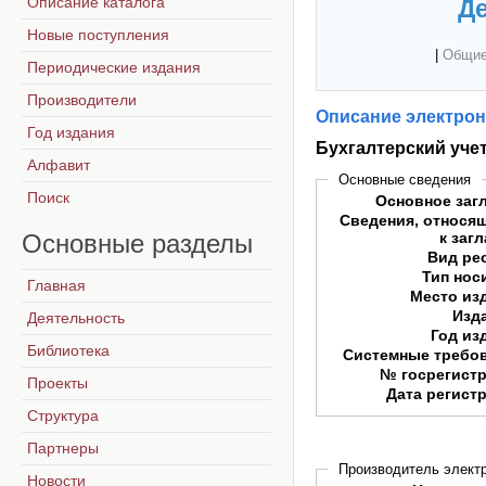
Описание каталога
Де
Новые поступления
|
Общие
Периодические издания
Производители
Описание электрон
Год издания
Бухгалтерский учет
Алфавит
Основные сведения
Поиск
Основное заг
Сведения, относя
Основные
разделы
к заг
Вид ре
Тип нос
Главная
Место из
Изд
Деятельность
Год из
Библиотека
Системные требо
№ госрегист
Проекты
Дата регист
Структура
Партнеры
Производитель электр
Новости