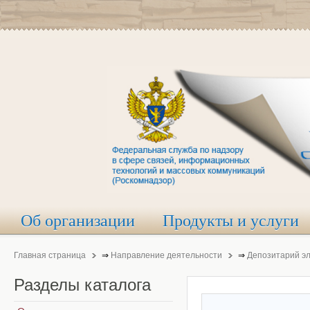
Об организации
Продукты и услуги
Главная страница
⇒
Направление деятельности
⇒
Депозитарий э
Разделы
каталога