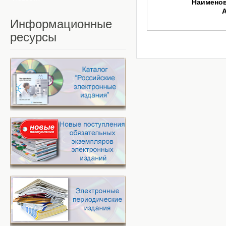
Наимено
Информационные
ресурсы