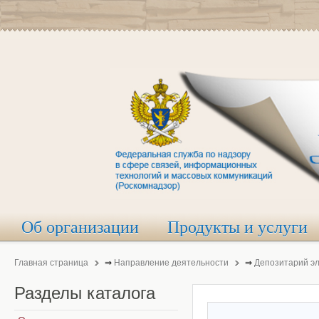
Об организации
Продукты и услуги
Главная страница
⇒
Направление деятельности
⇒
Депозитарий э
Разделы
каталога