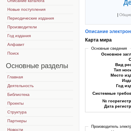
Описание каталога
Де
Новые поступления
|
Общие
Периодические издания
Производители
Описание электрон
Год издания
Карта мира
Алфавит
Основные сведения
Поиск
Основное заг
Основные
разделы
Вид ре
Тип нос
Место из
Главная
Изд
Деятельность
Год из
Системные требо
Библиотека
№ госрегист
Проекты
Дата регист
Структура
Партнеры
Производитель электр
Новости