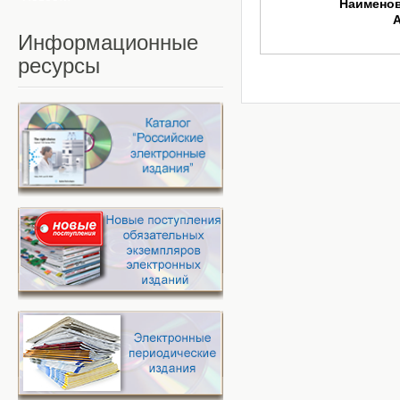
Наимено
Информационные
ресурсы