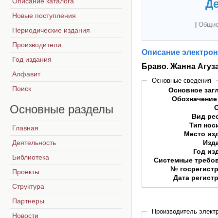
Описание каталога
Де
Новые поступления
|
Общие
Периодические издания
Производители
Описание электрон
Год издания
Браво. Жанна Агуз
Алфавит
Основные сведения
Поиск
Основное заг
Обозначение
Основные
разделы
Вид ре
Тип нос
Главная
Место из
Деятельность
Изд
Год из
Библиотека
Системные требо
№ госрегист
Проекты
Дата регист
Структура
Партнеры
Производитель электр
Новости