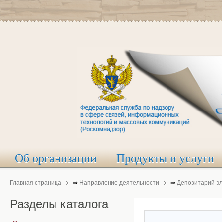
Об организации
Продукты и услуги
Главная страница
⇒
Направление деятельности
⇒
Депозитарий э
Разделы
каталога