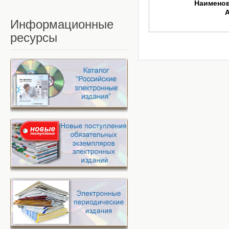
Наимено
Информационные
ресурсы