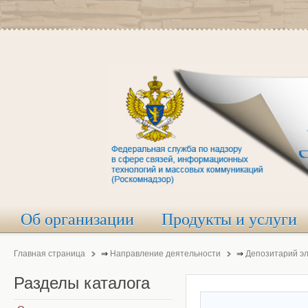
Об организации
Продукты и услуги
Главная страница
⇒
Направление деятельности
⇒
Депозитарий э
Разделы
каталога