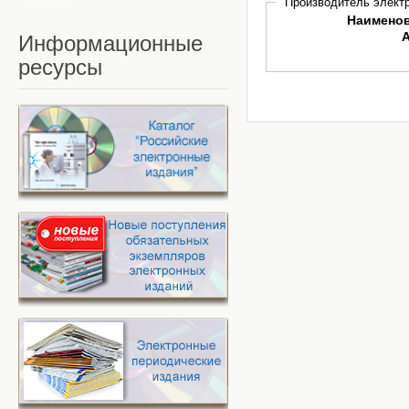
Производитель электр
Наимено
Информационные
ресурсы