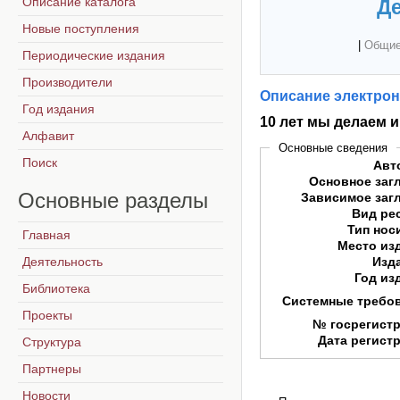
Описание каталога
Де
Новые поступления
|
Общие
Периодические издания
Производители
Описание электрон
Год издания
10 лет мы делаем 
Алфавит
Основные сведения
Поиск
Авт
Основное заг
Основные
разделы
Зависимое заг
Вид ре
Тип нос
Главная
Место из
Деятельность
Изд
Год из
Библиотека
Системные требо
Проекты
№ госрегист
Дата регист
Структура
Партнеры
Новости