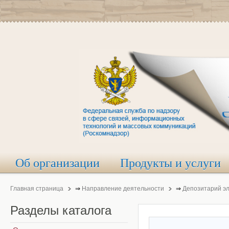
Об организации
Продукты и услуги
Главная страница
⇒
Направление деятельности
⇒
Депозитарий э
Разделы
каталога