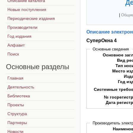
Описание каталога
Де
Новые поступления
|
Общие
Периодические издания
Производители
Описание электрон
Год издания
СуперОкна 4
Алфавит
Основные сведения
Поиск
Основное заг
Вид ре
Основные
разделы
Тип нос
Место из
Изд
Главная
Год из
Деятельность
Системные требо
Библиотека
№ госрегист
Дата регист
Проекты
Структура
Партнеры
Производитель электр
Наимено
Новости