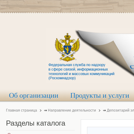
Об организации
Продукты и услуги
Главная страница
⇒
Направление деятельности
⇒
Депозитарий э
Разделы
каталога