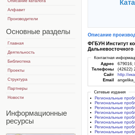
Описание каталога
Ката
Алфавит
Производители
Основные
разделы
Описание производ
Главная
ФГБУН Институт к
Дальневосточного 
Деятельность
Контактная информац
Библиотека
Адрес
679016; 
Телефоны
(42622) 
Проекты
Сайт
http://и
Структура
Email
angelika
Партнеры
Сетевые издания
Новости
Региональные пробле
Региональные пробле
Региональные пробле
Информационные
Региональные пробле
Региональные пробле
ресурсы
Региональные пробле
Региональные пробле
Региональные пробле