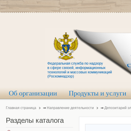
Об организации
Продукты и услуги
Главная страница
⇒
Направление деятельности
⇒
Депозитарий э
Разделы
каталога