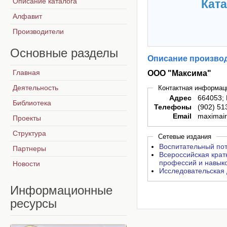
Описание каталога
Ката
Алфавит
Производители
Основные
разделы
Описание производ
Главная
ООО "Максима"
Деятельность
Контактная информац
Адрес
664053; 
Библиотека
Телефоны
(902) 51
Email
maximai
Проекты
Структура
Сетевые издания
Воспитательный поте
Партнеры
Всероссийская кра
профессий и навыко
Новости
Исследовательская 
Информационные
ресурсы