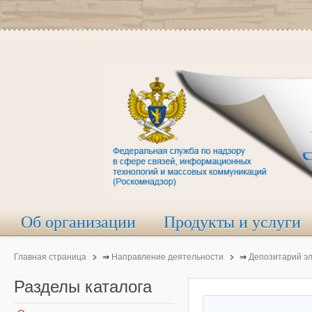
Об организации
Продукты и услуги
Главная страница
⇒
Направление деятельности
⇒
Депозитарий э
Разделы
каталога