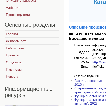
Описание каталога
Ката
Алфавит
Производители
Основные
разделы
Описание производ
Главная
ФГБОУ ВО "Северо-
(государственный 
Деятельность
Контактная информац
Библиотека
362021; 
Адрес
д.44, кор
Проекты
Телефоны
(8672) 4
Структура
Сайт
http://ww
Email
riu@skgm
Партнеры
Сетевые издания
Новости
Развитие современн
2023 г.
Информационные
Современные тенде
прикладных областях
ресурсы
Функциональные и с
Функциональные и с
питания), 2025 г.