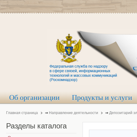
Об организации
Продукты и услуги
Главная страница
⇒
Направление деятельности
⇒
Депозитарий э
Разделы
каталога