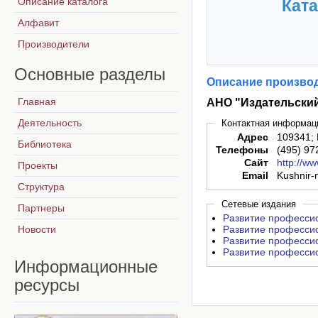
Описание каталога
Ката
Алфавит
Производители
Основные
разделы
Описание производ
Главная
АНО "Издательский
Деятельность
Контактная информац
Адрес
109341; 
Библиотека
Телефоны
(495) 97
Сайт
http://w
Проекты
Email
Kushnir-
Структура
Сетевые издания
Партнеры
Развитие профессион
Новости
Развитие профессион
Развитие профессион
Развитие профессион
Информационные
ресурсы