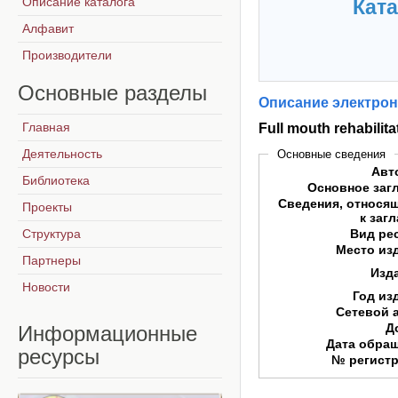
Описание каталога
Ката
Алфавит
Производители
Основные
разделы
Описание электрон
Главная
Full mouth rehabilit
Деятельность
Основные сведения
Авт
Библиотека
Основное заг
Сведения, относя
Проекты
к заг
Структура
Вид ре
Место из
Партнеры
Изд
Новости
Год из
Сетевой 
Д
Информационные
Дата обра
ресурсы
№ регист