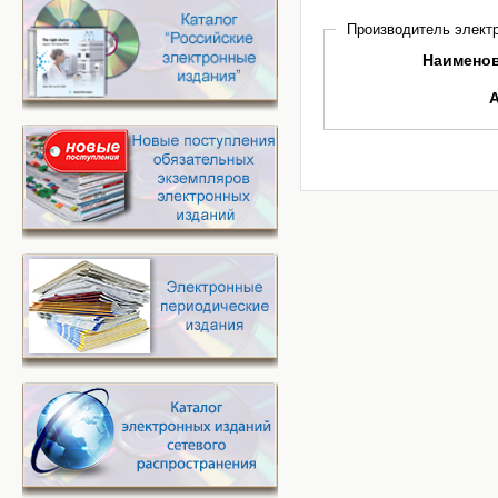
Производитель электр
Наимено