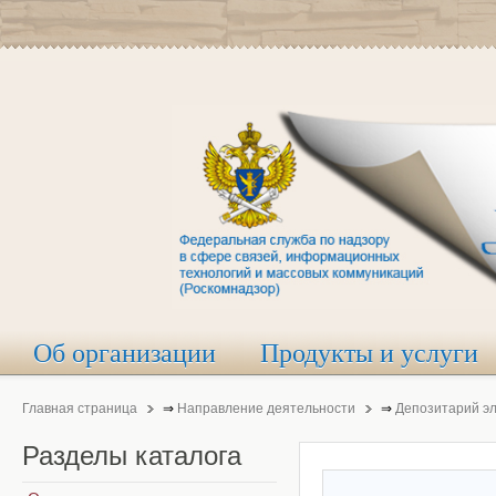
Об организации
Продукты и услуги
Главная страница
⇒
Направление деятельности
⇒
Депозитарий э
Разделы
каталога