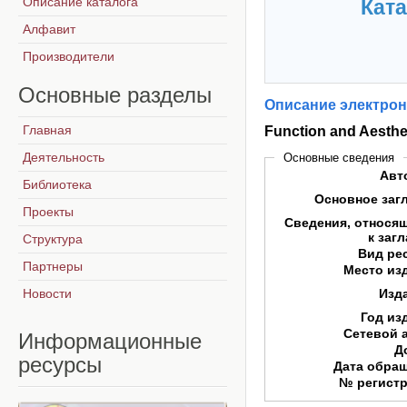
Описание каталога
Ката
Алфавит
Производители
Основные
разделы
Описание электрон
Главная
Function and Aestheti
Деятельность
Основные сведения
Авт
Библиотека
Основное заг
Проекты
Сведения, относя
к заг
Структура
Вид ре
Партнеры
Место из
Новости
Изд
Год из
Сетевой 
Информационные
Д
ресурсы
Дата обра
№ регист