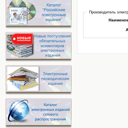
Производитель электр
Наимено