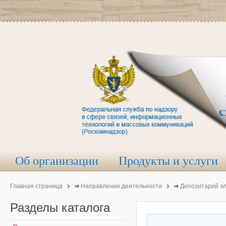
Об организации
Продукты и услуги
Главная страница
⇒
Направление деятельности
⇒
Депозитарий э
Разделы
каталога