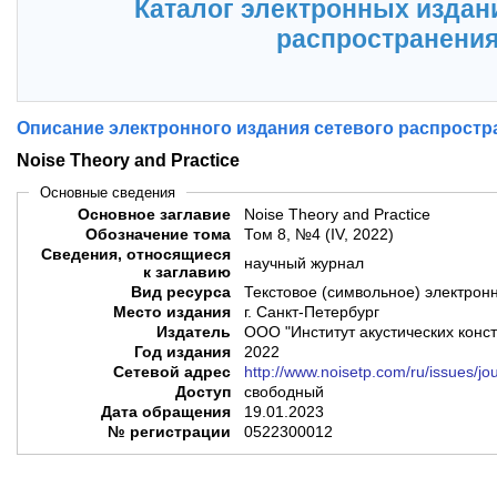
Каталог электронных издан
распространени
Описание электронного издания сетевого распростр
Noise Theory and Practice
Основные сведения
Основное заглавие
Noise Theory and Practice
Обозначение тома
Том 8, №4 (IV, 2022)
Сведения, относящиеся
научный журнал
к заглавию
Вид ресурса
Текстовое (символьное) электрон
Место издания
г. Санкт-Петербург
Издатель
ООО "Институт акустических конс
Год издания
2022
Сетевой адрес
http://www.noisetp.com/ru/issues/jou
Доступ
свободный
Дата обращения
19.01.2023
№ регистрации
0522300012