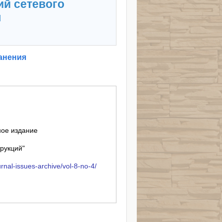
ий сетевого
я
анения
ное издание
трукций"
rnal-issues-archive/vol-8-no-4/