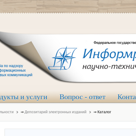
дукты и услуги
Вопрос - ответ
Конт
льности
⇒
Депозитарий электронных изданий
⇒
Каталог