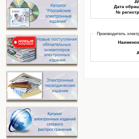
Д
Дата обра
№ регист
Производитель электр
Наимено