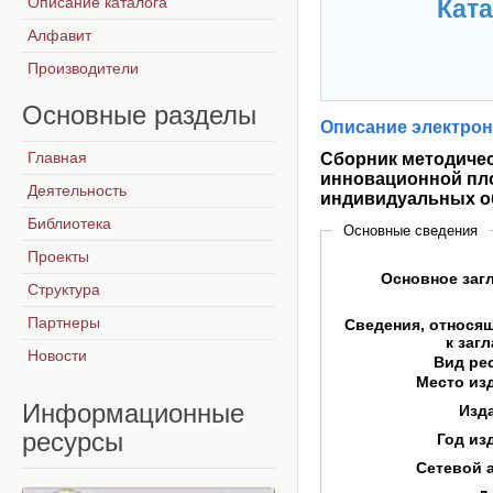
Описание каталога
Ката
Алфавит
Производители
Основные
разделы
Описание электрон
Главная
Сборник методичес
инновационной пл
Деятельность
индивидуальных о
Библиотека
Основные сведения
Проекты
Основное заг
Структура
Партнеры
Сведения, относя
к заг
Новости
Вид ре
Место из
Информационные
Изд
ресурсы
Год из
Сетевой 