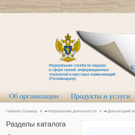
Об организации
Продукты и услуги
Главная страница
⇒
Направление деятельности
⇒
Депозитарий э
Разделы
каталога