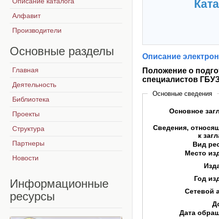
Описание каталога
Ката
Алфавит
Производители
Основные
разделы
Описание электрон
Главная
Положение о подго
специалистов ГБУЗ
Деятельность
Основные сведения
Библиотека
Основное заг
Проекты
Сведения, относя
Структура
к заг
Партнеры
Вид ре
Место из
Новости
Изд
Год из
Информационные
Сетевой 
ресурсы
Д
Дата обра