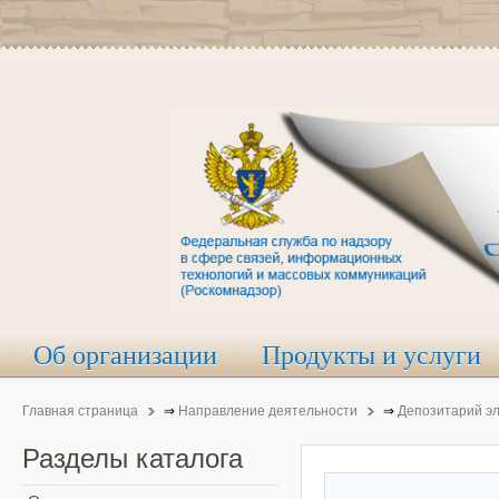
Об организации
Продукты и услуги
Главная страница
⇒
Направление деятельности
⇒
Депозитарий э
Разделы
каталога