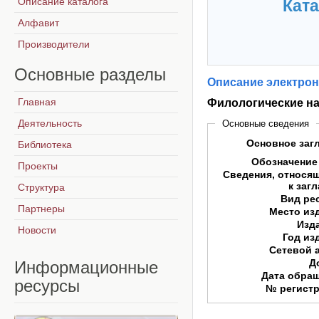
Описание каталога
Ката
Алфавит
Производители
Основные
разделы
Описание электрон
Главная
Филологические нау
Деятельность
Основные сведения
Основное заг
Библиотека
Обозначение
Проекты
Сведения, относя
к заг
Структура
Вид ре
Партнеры
Место из
Изд
Новости
Год из
Сетевой 
Д
Информационные
Дата обра
ресурсы
№ регист