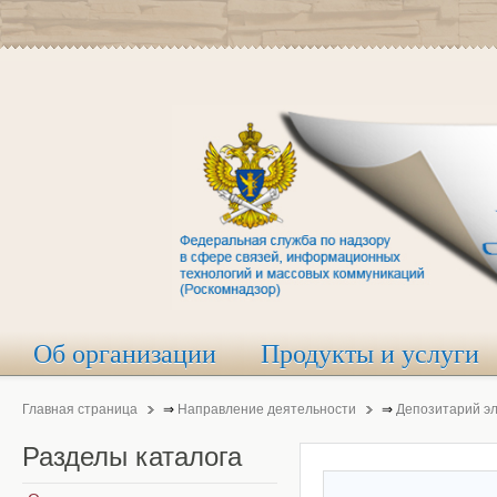
Об организации
Продукты и услуги
Главная страница
⇒
Направление деятельности
⇒
Депозитарий э
Разделы
каталога