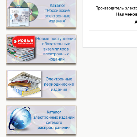
Производитель электр
Наимено