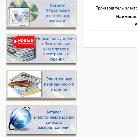
Производитель электр
Наимено