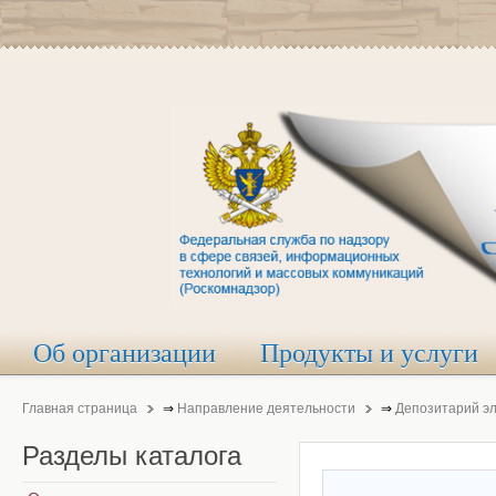
Об организации
Продукты и услуги
Главная страница
⇒
Направление деятельности
⇒
Депозитарий э
Разделы
каталога