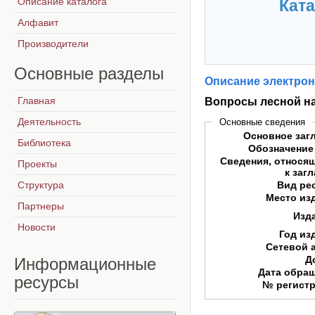
Описание каталога
Ката
Алфавит
Производители
Основные
разделы
Описание электрон
Главная
Вопросы лесной нау
Деятельность
Основные сведения
Основное заг
Библиотека
Обозначение
Сведения, относя
Проекты
к заг
Структура
Вид ре
Место из
Партнеры
Изд
Новости
Год из
Сетевой 
Д
Информационные
Дата обра
ресурсы
№ регист