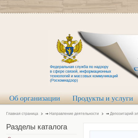
Об организации
Продукты и услуги
Главная страница
⇒
Направление деятельности
⇒
Депозитарий э
Разделы
каталога