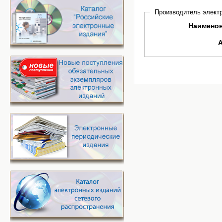
Производитель электр
Наимено