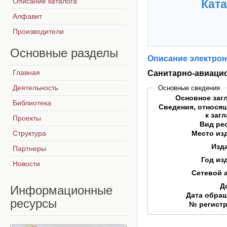
Описание каталога
Ката
Алфавит
Производители
Основные
разделы
Описание электрон
Главная
Санитарно-авиацио
Деятельность
Основные сведения
Основное заг
Библиотека
Сведения, относя
к заг
Проекты
Вид ре
Структура
Место из
Изд
Партнеры
Год из
Новости
Сетевой 
Д
Информационные
Дата обра
ресурсы
№ регист