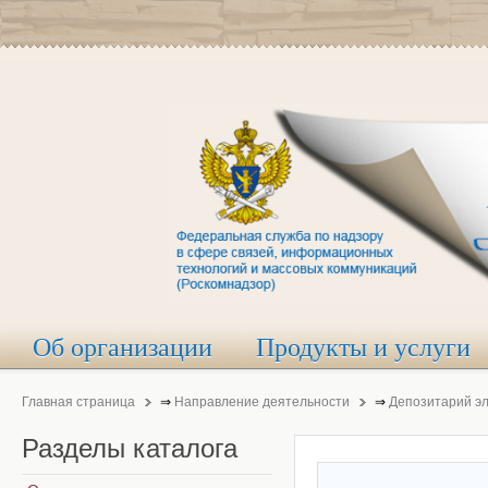
Об организации
Продукты и услуги
Главная страница
⇒
Направление деятельности
⇒
Депозитарий э
Разделы
каталога