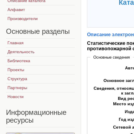
Описание каталога
Ката
Алфавит
Производители
Основные
разделы
Описание электрон
Главная
Статистические по
противопожарной 
Деятельность
Основные сведения
Библиотека
Авт
Проекты
Структура
Основное заг
Партнеры
Сведения, относя
к заг
Новости
Вид ре
Место из
Информационные
Изд
ресурсы
Год из
Сетевой 