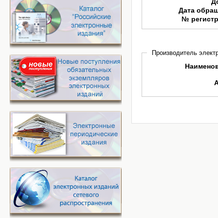
Д
Дата обра
№ регист
Производитель электр
Наимено