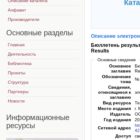
Описание каталога
Ката
Алфавит
Производители
Основные
разделы
Описание электрон
Главная
Бюллетень результа
Results
Деятельность
Основные сведения
Библиотека
Основное
Бю
заглавие
Re
Проекты
Обозначение
№ 
тома
Структура
Сведения,
Партнеры
относящиеся к
эл
заглавию
Новости
Вид ресурса
Те
Место издания
г.
Издатель
ОО
Информационные
Год издания
20
ресурсы
ht
Сетевой адрес
42
Доступ
св