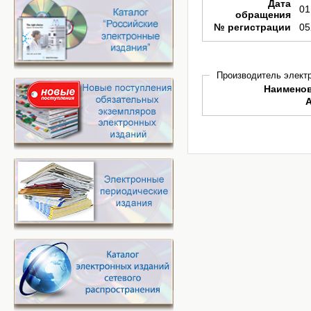
Дата
01
обращения
№ регистрации
05
Производитель электр
Наимено