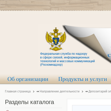
Об организации
Продукты и услуги
Главная страница
⇒
Направление деятельности
⇒
Депозитарий э
Разделы
каталога